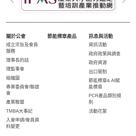
關於公會
節能標章產品
訊息與活動
成立宗旨及會員
資訊活動
服務
政府政策與調查
理事長的話
政府資源
理監事會
出口管制
組織圖
節能標章& AI賦
專業委員會/聯誼
能標章
會
PCR產品類別規
產業聯盟
則
TMBA大事記
活動花絮
入會申請/會員資
料變更