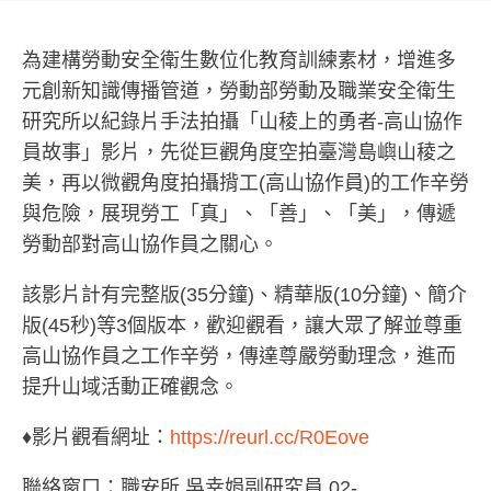
為建構勞動安全衛生數位化教育訓練素材，增進多
元創新知識傳播管道，勞動部勞動及職業安全衛生
研究所以紀錄片手法拍攝「山稜上的勇者-高山協作
員故事」影片，先從巨觀角度空拍臺灣島嶼山稜之
美，再以微觀角度拍攝揹工(高山協作員)的工作辛勞
與危險，展現勞工「真」、「善」、「美」，傳遞
勞動部對高山協作員之關心。
該影片計有完整版(35分鐘)、精華版(10分鐘)、簡介
版(45秒)等3個版本，歡迎觀看，讓大眾了解並尊重
高山協作員之工作辛勞，傳達尊嚴勞動理念，進而
提升山域活動正確觀念。
♦影片觀看網址：
https://reurl.cc/R0Eove
聯絡窗口：職安所 吳幸娟副研究員 02-