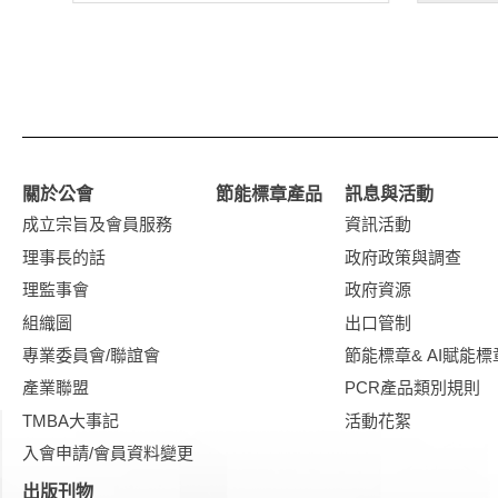
關於公會
節能標章產品
訊息與活動
成立宗旨及會員服務
資訊活動
理事長的話
政府政策與調查
理監事會
政府資源
組織圖
出口管制
專業委員會/聯誼會
節能標章& AI賦能標
產業聯盟
PCR產品類別規則
TMBA大事記
活動花絮
入會申請/會員資料變更
出版刊物