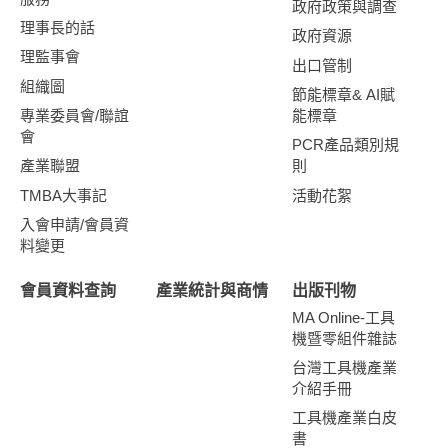
政府政策與調查
理事長的話
政府資源
理監事會
出口管制
組織圖
節能標章& AI賦
專業委員會/聯誼
能標章
會
PCR產品類別規
產業聯盟
則
TMBA大事記
活動花絮
入會申請/會員資
料變更
會員資料查詢
產業統計與商情
出版刊物
MA Online-工具
機暨零組件雜誌
台灣工具機產業
介紹手冊
工具機產業白皮
書