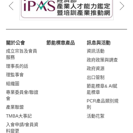
關於公會
節能標章產品
訊息與活動
成立宗旨及會員
資訊活動
服務
政府政策與調查
理事長的話
政府資源
理監事會
出口管制
組織圖
節能標章& AI賦
專業委員會/聯誼
能標章
會
PCR產品類別規
產業聯盟
則
TMBA大事記
活動花絮
入會申請/會員資
料變更