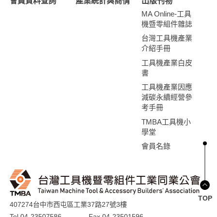
會員資料查詢
產業統計與商情
出版刊物
MA Online-工具
機暨零組件雜誌
台灣工具機產業
介紹手冊
工具機產業白皮
書
工具機產業因應
減碳永續經營參
考手冊
TMBA工具機小
學堂
會員名錄
TOP
407274台中市西屯區工業37路27號3樓
Tel 04-23507586
Fax 04-23501596