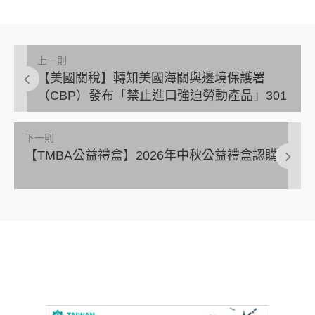
上一則
【美國關稅】轉知美國海關與邊境保護署
（CBP）發布「禁止進口強迫勞動產品」301
條款關稅指引及台灣產品稅率說明
下一則
【TMBA公益禮盒】2026年中秋公益禮盒認購