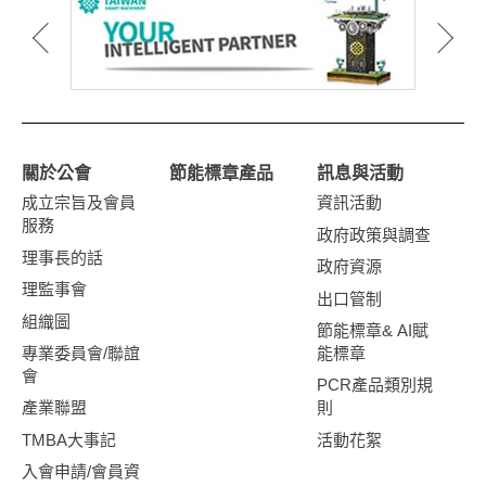
關於公會
節能標章產品
訊息與活動
成立宗旨及會員
資訊活動
服務
政府政策與調查
理事長的話
政府資源
理監事會
出口管制
組織圖
節能標章& AI賦
專業委員會/聯誼
能標章
會
PCR產品類別規
產業聯盟
則
TMBA大事記
活動花絮
入會申請/會員資