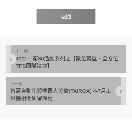
返回
上一則
4/22 中衛30活動系列之【數位轉型．全方位
TPS國際論壇】
下一則
智慧自動化與機器人協會(TAIROA) 4-7月工
具機相關研習課程