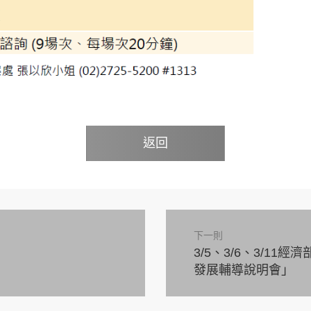
返回
下一則
3/5、3/6、3/1
發展輔導說明會」