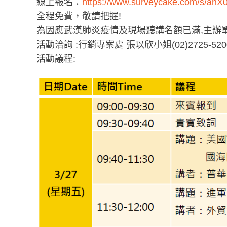
線上報名：
https://www.surveycake.com/s/anX
全程免費，敬請把握!
為因應武漢肺炎疫情及現場聽講名額已滿,主辦
活動洽詢 :行銷專案處 張以欣小姐(02)2725-5200
活動議程: