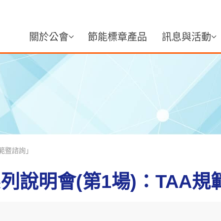
關於公會
節能標章產品
訊息與活動
規範暨諮詢」
系列說明會(第1場)：TAA