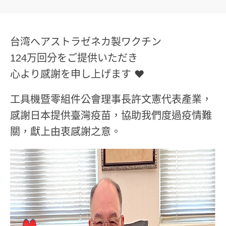
台湾へアストラゼネカ製ワクチン
124万回分をご提供いただき
心より感謝を申し上げます ❤️
工具機暨零組件公會理事長許文憲代表產業，
感謝日本提供臺灣疫苗，協助我們度過疫情難
關，獻上由衷感謝之意。