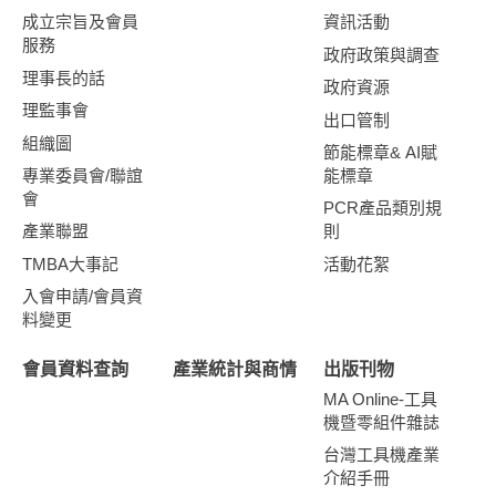
成立宗旨及會員
資訊活動
服務
政府政策與調查
理事長的話
政府資源
理監事會
出口管制
組織圖
節能標章& AI賦
專業委員會/聯誼
能標章
會
PCR產品類別規
產業聯盟
則
TMBA大事記
活動花絮
入會申請/會員資
料變更
會員資料查詢
產業統計與商情
出版刊物
MA Online-工具
機暨零組件雜誌
台灣工具機產業
介紹手冊