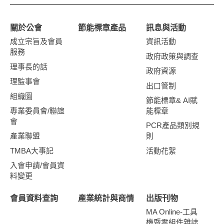
關於公會
節能標章產品
訊息與活動
成立宗旨及會員
資訊活動
服務
政府政策與調查
理事長的話
政府資源
理監事會
出口管制
組織圖
節能標章& AI賦
專業委員會/聯誼
能標章
會
PCR產品類別規
產業聯盟
則
TMBA大事記
活動花絮
入會申請/會員資
料變更
會員資料查詢
產業統計與商情
出版刊物
MA Online-工具
機暨零組件雜誌