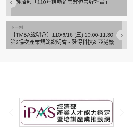
經濟部「110年推動企業數位共好計畫」
下一則
【TMBA說明會】110/6/16 (三) 10:00-11:30
第2場次產業規範說明會 - 發得科技& 亞崴機
電 (視訊會議)，歡迎會員廠商報名參加!