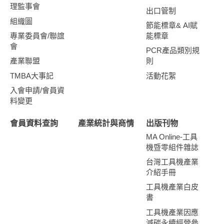
理監事會
出口管制
組織圖
節能標章& AI賦
專業委員會/聯誼
能標章
會
PCR產品類別規
產業聯盟
則
TMBA大事記
活動花絮
入會申請/會員資
料變更
會員資料查詢
產業統計與商情
出版刊物
MA Online-工具
機暨零組件雜誌
台灣工具機產業
介紹手冊
工具機產業白皮
書
工具機產業因應
減碳永續經營參