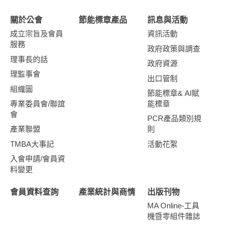
關於公會
節能標章產品
訊息與活動
成立宗旨及會員
資訊活動
服務
政府政策與調查
理事長的話
政府資源
理監事會
出口管制
組織圖
節能標章& AI賦
專業委員會/聯誼
能標章
會
PCR產品類別規
產業聯盟
則
TMBA大事記
活動花絮
入會申請/會員資
料變更
會員資料查詢
產業統計與商情
出版刊物
MA Online-工具
機暨零組件雜誌