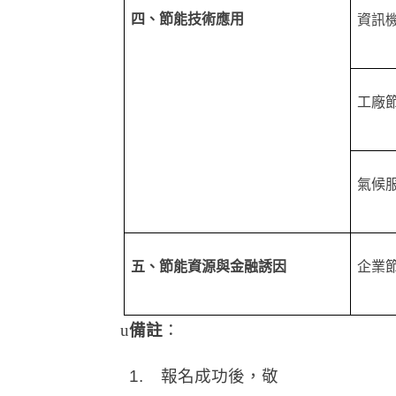
四、節能技術應用
資訊
工廠
氣候
五、節能資源與金融誘因
企業
u
備註
：
1.
報名成功後，敬