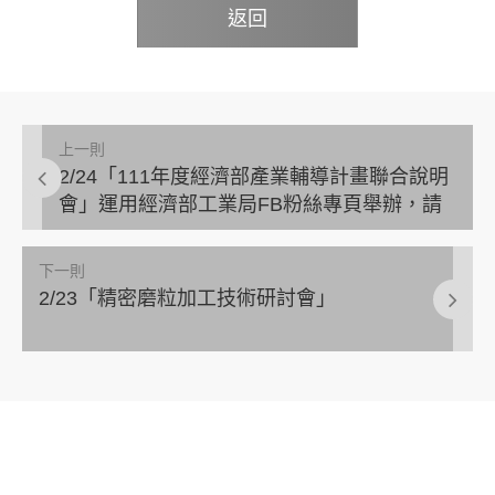
返回
上一則
2/24「111年度經濟部產業輔導計畫聯合說明
會」運用經濟部工業局FB粉絲專頁舉辦，請
廠商先進踴躍上線觀看。
下一則
2/23「精密磨粒加工技術研討會」