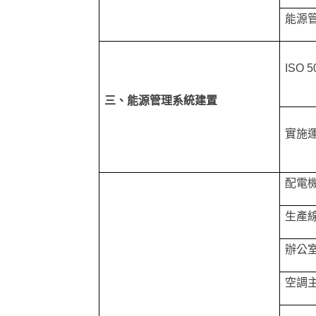
能源
ISO 5
三、能源管理系統建置
實施
配電
生產
辦公
空調