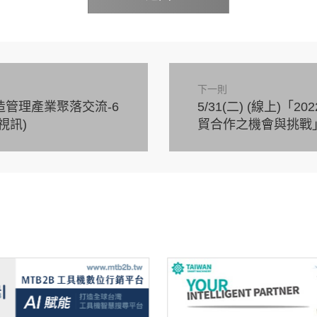
下一則
管理產業聚落交流-6
5/31(二) (線上)
視訊)
貿合作之機會與挑戰