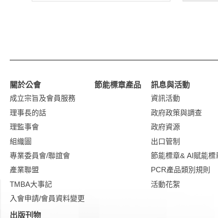
關於公會
節能標章產品
訊息與活動
成立宗旨及會員服務
資訊活動
理事長的話
政府政策與調查
理監事會
政府資源
組織圖
出口管制
專業委員會/聯誼會
節能標章& AI賦能標
產業聯盟
PCR產品類別規則
TMBA大事記
活動花絮
入會申請/會員資料變更
出版刊物