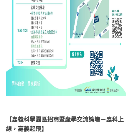
【嘉義科學園區招商暨產學交流論壇－嘉科上
線，嘉義起飛】