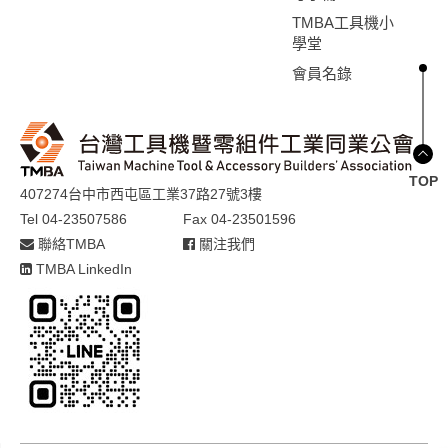
看，中國（含香港）、日本、德國、美國、義大利、
TMBA工具機小
瑞士、英國、南韓、 越南及⾺來⻄亞。相關數據請參
學堂
考表7、表8 及圖4。 2026 年3月台灣工具機及關鍵零
組件進出口速報：請下載
會員名錄
TOP
407274台中市西屯區工業37路27號3樓
Tel 04-23507586
Fax 04-23501596
聯絡TMBA
關注我們
TMBA LinkedIn