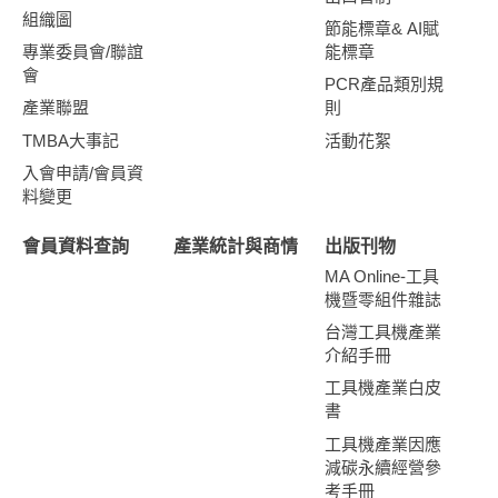
屬切削工具機零件及附件、金屬成型工具機零件及附
年4月台灣工具機及關鍵零組件進出口速報：請下載
期微幅減少1%。2026年1-3月工具機進口前十大國家
組織圖
節能標章& AI賦
件、滾珠螺桿、線性滑軌。 從工具機關鍵零組件單月
依進口金額排序為日本、中國(含香港) 、德國、瑞
專業委員會/聯誼
能標章
出口表現來看，2026年3月工具機關鍵零組出口金額
士、南韓、泰國、奧地利、義大利、美國及法國。相
會
為1.33億美元，相較2026年2月份成長17.7%，較去
PCR產品類別規
關數據請參考表3、表4及圖2。 工具機關鍵零組件包
產業聯盟
則
年同(3)月成長1.8%。2026年1-3月工具機關鍵零組出
含工作物夾持器、分度頭或其他工具機特殊配件、金
口累計出口金額約為3.75億美元，較2025年同期成長
屬切削工具機零件及附件、金屬成型工具機零件及附
TMBA大事記
活動花絮
11.9%。2026年1-3月工具機關鍵零組件主要出口國
件、滾珠螺桿、線性滑軌。 從工具機關鍵零組件單月
入會申請/會員資
來看，中國（含香港）、美國、日本、印度、義大
出口表現來看，2026年3月工具機關鍵零組出口金額
料變更
利、南韓、荷蘭、德國、泰國及土耳其。相關數據請
為1.33億美元，相較2026年2月份成長17.7%，較去
參考表5、表6 及圖3。 就工具機關鍵零組件單月進口
年同(3)月成長1.8%。2026年1-3月工具機關鍵零組出
會員資料查詢
產業統計與商情
出版刊物
表現來看，2026年3月工具機關鍵零組件進口金額為
口累計出口金額約為3.75億美元，較2025年同期成長
MA Online-工具
2,096萬美元，相較2026年2月成長41.6%，較去年同
11.9%。2026年1-3月工具機關鍵零組件主要出口國
機暨零組件雜誌
(3)月成長9.9%。 2026年1-3月工具機關鍵零組進口
來看，中國（含香港）、美國、日本、印度、義大
累計進口金額為5,358萬美元，較2025年同期增加
台灣工具機產業
利、南韓、荷蘭、德國、泰國及土耳其。相關數據請
21%。2026年1-3月工具機關鍵零組件主要進口國來
介紹手冊
參考表5、表6 及圖3。 就工具機關鍵零組件單月進口
看，中國（含香港）、日本、德國、美國、義大利、
表現來看，2026年3月工具機關鍵零組件進口金額為
工具機產業白皮
瑞士、英國、南韓、 越南及⾺來⻄亞。相關數據請參
2,096萬美元，相較2026年2月成長41.6%，較去年同
書
考表7、表8 及圖4。 2026 年3月台灣工具機及關鍵零
(3)月成長9.9%。 2026年1-3月工具機關鍵零組進口
工具機產業因應
組件進出口速報：請下載
累計進口金額為5,358萬美元，較2025年同期增加
減碳永續經營參
21%。2026年1-3月工具機關鍵零組件主要進口國來
考手冊