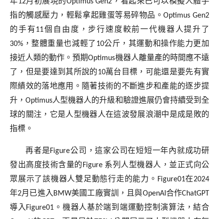
年
12
月初展現的
Optimus Gen2
，看起來已可以模擬人體手
指的觸感壓力，輕鬆拿起雞蛋等易碎物品。
Optimus Gen2
的手有
11
個自由度，步行速度較前一代機器人提升了
30%
，整體重量也減輕了
10
公斤，其運動和操作能力更加
接近人類的動作。預期
Optimus
機器人離量產的時間應不遠
了，但是要達到其所說的
10
萬台目標，可能還是要先有實
際績效的落地應用。隨著技術的不斷進步和產能的逐步提
升，
Optimus
人型機器人的升級和驗證進展仍會持續受到全
球的關注，它是人型機器人在這波發展浪潮中是成是敗的
指標。
再者是
Figure
公司，這家公司在短短一年內就成功研
發出高度技術含量的
Figure
系列人型機器人，並正式向公
眾展示了該機器人雙足動態行走的能力。
Figure01
在
2024
年
2
月已進入
BMW
美國工廠實訓，且與
OpenAI
合作
ChatGPT
導入
Figure01
。機器人基於端到端運動控制演算法，結合