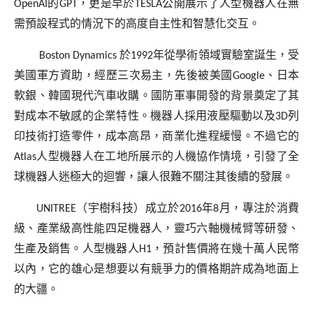
OpenAI
的
GPT
，更是早於
TESLA
公開展示了人型機器人在無
需預設程式的情況下的高度自主性和智慧化交互。
Boston Dynamics
於
1992
年從學術領域實驗室誕生，受
美國軍方資助，經歷三次易主，先後被美國
Google
、日本
軟銀、韓國現代汽車收購。國防軍事開發的背景奠定了其
對成本不敏感的企業特性。機器人採用液壓驅動以及
3D
列
印技術打造零件，成本高昂，商業化進程緩慢。不過它的
Atlas
人型機器人在工地所展示的人機協作情境，引發了全
球機器人迷極大的迴響，讓人很難不關注其後續的發展。
UNITREE
（宇樹科技）成立於
2016
年
8
月，專注於消費
級、產業級高性能四足機器人，靈巧六軸機械臂等研發、
生產及銷售。人型機器人
H1
，預計售價將在幾十萬人民幣
以內，它的雄心是想要以有競爭力的價格期許成為地面上
的大疆。