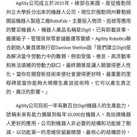
Agility
公司成立於
2015
年，總部在美國，是從俄勒岡
州立大學拆分出來的機器人公司，現位於俄勒岡州賽勒姆
開設機器人製造工廠
RoboFab
，主要投入物流、巡檢等應用
的雙足機器人，機器人產品名稱是
Digit
，已有卸載貨車、
搬運箱子、管理貨架等倉儲搬運等實績。
Agility Robotics
聯
合創始人兼首席執行官
Damion Shelton
說「我們建立
Digit
是
為解決當今勞動力中的難題，例如受傷、倦怠、高流動率
和無法填補的勞動力缺口，最終願景是讓人類變得更人性
化。當你在開發新技術來使社會變得更好時，最重要的里
程碑是當你能夠大規模生產該技術時，它可以產生真正
的、廣泛的影響。」
Agility
公司目前一年有數百台
Digit
機器人的生產能力，
號稱未來有能力擴展到每年
10,000
台機器人。為加速機器
人更好的應用，公司對機器人非必要的結構和功能做了刪
減，以功能第一的思維保留最精簡、最核心的結構部分，