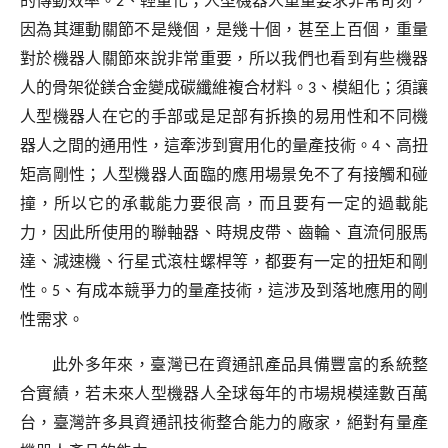
的傳動效率。
2
、輕量化；人型機器人重量要求非常苛刻，
因為其運動關節不是幾個，是幾十個，甚至上百個，重量
對於機器人關節來說非常重要，所以我們也看到有些機器
人的骨架從鎂合金變成碳纖維複合材料。
3
、模組化；須讓
人型機器人在它的手部或是足部有拆換的易用性和不同機
器人之間的通用性，這牽涉到實用化的量產技術。
4
、高扭
矩高剛性；人型機器人面臨的應用場景免不了有接觸和碰
撞，所以它的承載能力要很高，而且要有一定的過載能
力，因此所使用的聯軸器、時規皮帶、齒輪、直流伺服馬
達、減速機、行星式滾柱螺桿等，都要有一定的扭矩和剛
性。
5
、有成本競爭力的量產技術，這涉及到落地應用的剛
性需求。
此外多年來，臺灣已在資通訊產品具備豐富的系統整
合實績，若未來人型機器人全球每年的市場規模達數百萬
台，臺灣許多具資通訊技術整合能力的廠家，絕對有量產