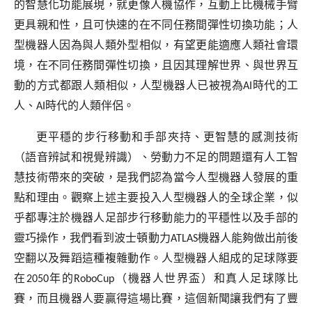
的智慧化功能展現，就更像人機協作，互動上比機械手臂
更具親和性，且可快速的在不同任務間彈性切換功能；人
型機器人因為與人類外型相似，有望更能適應人類社會環
境，在不同任務間彈性切換，且因其理解世界、與世界互
動的方式都跟人類相似，人型機器人已被視為
AI
時代的工
人、
AI
時代的人類伴侶。
更平穩的步行移動和手部夾持、更智慧的感測技術
（語音辨試和視覺辨識）、勞動力不足的問題還有人工智
慧技術帶來的突破，是我們認為當今人型機器人發展的重
點和理由。觀察上述主要投入人型機器人的全球企業，似
乎都專注於機器人足部步行移動能力的平穩性以及手部的
靈巧操作，我們看到波士頓動力
ATLAS
機器人能夠做出前後
空翻以及舞蹈這種複雜動作。人型機器人組成的足球隊要
在
2050
年的
RoboCup
（機器人世界盃）和真人足球隊比
賽，而且機器人要贏得這場比賽，這個新聞讓我們有了豐