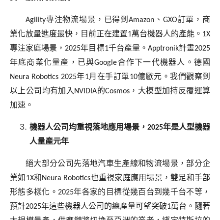
Agility
專注物流場景，已得到
Amazon
、
GXO
訂單，商
業化放量進度最快，目前正在建置
1
萬台機器人的產能。
1X
專注家庭場景，
2025
年目標
1
千台產量。
Apptronik
計畫
2025
年底商業化量產，已與
Google
合作下一代機器人。德國
Neura Robotics 2025
年
1
月在手訂單
10
億歐元。我們觀察到
以上公司均有加入
NVIDIA
的
Cosmos
，大模型加持反覆運算
加速。
機器人公司均重視落地應用場景，
2025
年是人型機器
人量產元年
絕大部分公司先落地汽車生產線和物流場景，部分企
業如
1X
和
Neura Robotics
也重視家庭應用場景，雙足和手部
形態多樣化。
2025
年各家的目標從幾百台到幾千台不等，
預計
2025
年這些機器人公司的總產量可望突破
1
萬台。隨著