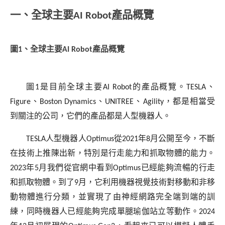
一、全球主要AI Robot產品概覽
圖1、全球主要AI Robot產品概覽
圖
1
是目前全球主要
AI Robot
的產品概覽。
TESLA
、
Figure
、
Boston Dynamics
、
UNITREE
、
Agility
，都是相當受
到關注的公司，它們的產品都是人型機器人。
TESLA
人型機器人
Optimus
從
2021
年
8
月公開至今，不斷
在技術上推陳出新，特別是行走能力和抓取物體的能力。
2023
年
5
月我們從官網中看到
Optimus
已經能夠流暢的行走
和抓取物體。到了
9
月，它利用機器視覺技術對移動和非移
動物體進行分類，並實現了由神經網路完全端到端的訓
練，同時機器人已經能夠完成單腿瑜伽站立等動作。
2024