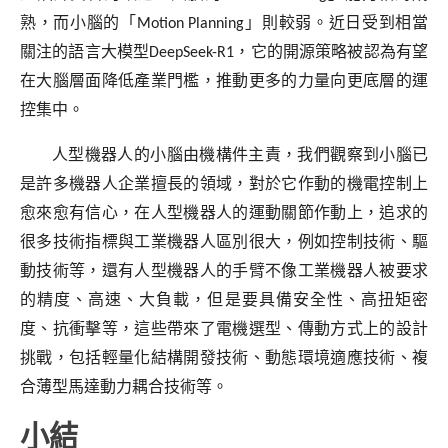
熟，而小腦的「
Motion Planning
」則較弱。近日受到相當
關注的語言大模型
DeepSeek-R1
，它的開源策略被認為有望
在大腦層面降低產業門檻，推動更多的力量向更底層的運
控集中。
人型機器人的小腦由機構件主責，我們觀察到小腦已
是許多機器人企業擅長的領域，對於它作動的機電控制上
愈來愈有信心，在人型機器人的運動關節作動上，追求的
很多技術指標與工業機器人區別很大，例如控制技術、驅
動技術等，還有人型機器人的手臂不像工業機器人被要求
的精度、高速、大負載，但是要具備安全性、高扭矩密
度、抗衝擊等，這些帶來了電機選型、傳動方式上的設計
挑戰，包括輕量化結構開發技術、動態環境適應技術、複
合薄型馬達動力耦合技術等。
小結