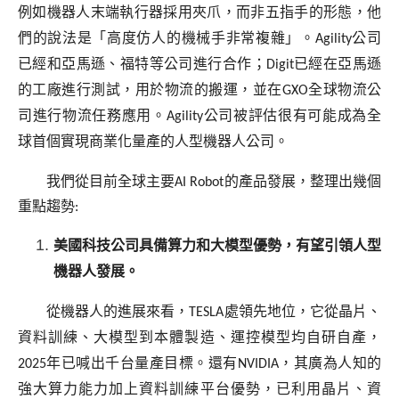
例如機器人末端執行器採用夾爪，而非五指手的形態，他
們的說法是「高度仿人的機械手非常複雜」。
Agility
公司
已經和亞馬遜、福特等公司進行合作；
Digit
已經在亞馬遜
的工廠進行測試，用於物流的搬運，並在
GXO
全球物流公
司進行物流任務應用。
Agility
公司被評估很有可能成為全
球首個實現商業化量產的人型機器人公司。
我們從目前全球主要
AI Robot
的產品發展，整理出幾個
重點趨勢
:
美國科技公司具備算力和大模型優勢，有望引領人型
機器人發展。
從機器人的進展來看，
TESLA
處領先地位，它從晶片、
資料訓練、大模型到本體製造、運控模型均自研自產，
2025
年已喊出千台量產目標。還有
NVIDIA
，其廣為人知的
強大算力能力加上資料訓練平台優勢，已利用晶片、資