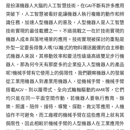
是扮演機器人大腦的人工智慧技術，在
GAI
不斷有許多應用
突破下，人工智慧被看好能讓機器人執行複雜的動作和辨
識任務，加速人型機器人的普及，人型機器人是人工智慧
技術實現的最佳載體之一。不過挑戰之一在於技術實現的
機器人成本與落地場景的應用。技術實現被探討的重點是
外型一定要長得像人嗎
?
以輪式的物料運送搬運的自主移動
式機器人來說，其移動效率和靈活性遠遠高過雙足步行機
器人，那為何今天有那麼多的企業投入人型機器人的產品
呢
?
機械手臂有它使用上的侷限性，我們觀察機器人的發展
從工業用機器人到產業用機器人，從機械手臂、機械手臂
搭載
AGV
、到以履帶式、全向式輪軸驅動的
AMR
等，它們
均只能在同一平面空間作動，若機器人要執行教育、娛
樂、照護、陪伴、接待、導覽、探勘、救災等應用，人機
協作不可避免，而工廠裡的機械手臂在這些應用上就有其
侷限性，因此相較於機械手臂的人型機器人在工業應用外