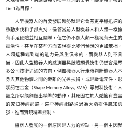
大規模量產，供應鏈將切換至亞洲的業者，綁定特斯拉的
Tier1
為目標。
人型機器人的首要發展趨勢就是它會有更平穩迅速的
移動步伐和手部夾持，儘管當前人型機器人和人類一樣擁
有手足硬體並相互關聯，但它仍不像人類一樣擁有天生的
靈活性，甚至在某些方面表現得比我們預想的更加笨拙，
人類這種端到端的能力是與生俱來的，而機器人則不具
備。因此人型機器人的感測器與肢體觸覺技術仍然會是眾
多公司技術追逐的方向，例如機器人行走時判斷機器人本
身與其他物體之間的距離的光達技術，或是壓電元件、形
狀記憶合金（
Shape Memory Alloys, SMA
）等材料技術。人
類之所以能夠做出精準的動作，其原因在於人體擁有豐富
的感知神經網路，這些神經網路通過為大腦提供感知信
號，進而實現精準控制。
機器人發展的一個原因是人力的短缺，另一個主因就