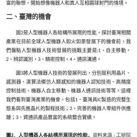
富的聯想，開始想像機器人和真人互相踢球射門的情境。
二、臺灣的機會
圖
2
是人型機器人各結構所展現的性能，探討臺灣相關
產業在目前全球人型機器人如火如荼發展下的機會前，我
們盤點人型機器人技術發展的挑戰主要是
:1
、自主移動，
2
、辨認識別，
3
、精密控制，
4
、通訊溝通。
圖
3
將人型機器人技術的發展列出，分別是利用晶片、
感測器、演算法模仿人類感知的機器人認知技術、高精度
控制技術、機器人自主移動、機器人通訊技術等等。這裡
我們看到臺灣產業的機會，包括
1
、臺灣具
IC
製造的完整生
態系與先進晶片的製程技術；
2
、完善的機器人零組件供應
鏈；
3
、資通訊產品豐富的系統整合實績。
圖2、人型機器人各結構所展現的性能。
資料來源
:
工研院