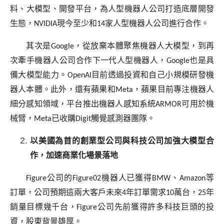
料、大模型、開發平台，為人型機器人公司打造底層開發
生態，
NVIDIA
現今至少和
14
家人型機器人公司進行合作。
其次是
Google
，從放棄本體聚焦機器人大模型，到再
次牽手機器人公司合作下一代人型機器人，
Google
也是具
備大模型能力。
OpenAI
目前透過投資和自己小規模研發機
器人本體。此外，還有蘋果和
Meta
，蘋果目前專注機器人
細分感知領域，平台推出機器人感知系統
ARMOR
可用於機
械臂，
Meta
已收購
Digit
觸覺感測器團隊。
以美國為首的創業型公司與科技公司加強大模型合
作，加速商業化場景落地
Figure
公司的
Figure02
機器人已獲得
BMW
、
Amazon
等
訂單，公司預期這兩大客戶未來
4
年訂單需求
10
萬台，
25
年
銷量目標幾千台，
Figure
公司先前獲得許多科技巨頭的投
資，股東背景雄厚。