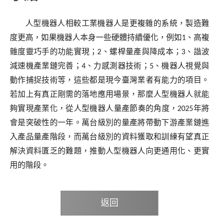
人型機器人相較工業機器人是更複雜的系統，製造難
度更高，如果機器人本身一些硬體持續優化，例如
1
、高複
雜度靈巧手的功能實現；
2
、螺桿量產與降成本；
3
、諧波
減速機產業鏈完善；
4
、力感測器技術；
5
、機器人視覺與
動作捕捉技術等，這些都是現今臺灣業者有能力的項目。
若加上有真正剛需的落地應用場景，那麼人型機器人就能
夠實現產業化，從人型機器人量產節奏的角度，
2025
年將
會是突破性的一年。萬台級別的量產將帶動下游產業鏈進
入產品量產階段，而萬台級別的資料獲取和訓練有望真正
解決資料匱乏的難題，推動人型機器人向更通用化、更實
用的階段。
返回