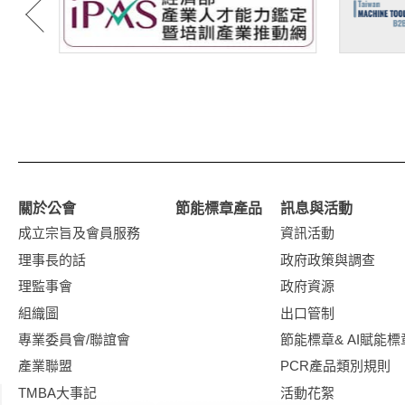
關於公會
節能標章產品
訊息與活動
成立宗旨及會員服務
資訊活動
理事長的話
政府政策與調查
理監事會
政府資源
組織圖
出口管制
專業委員會/聯誼會
節能標章& AI賦能標
產業聯盟
PCR產品類別規則
TMBA大事記
活動花絮