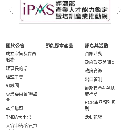
關於公會
節能標章產品
訊息與活動
成立宗旨及會員
資訊活動
服務
政府政策與調查
理事長的話
政府資源
理監事會
出口管制
組織圖
節能標章& AI賦
專業委員會/聯誼
能標章
會
PCR產品類別規
產業聯盟
則
TMBA大事記
活動花絮
入會申請/會員資