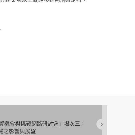
分達 2 次以上或經移送判刑確定者。
。
國際經貿機會與挑戰網路研討會」場次三：
灣之影響與展望