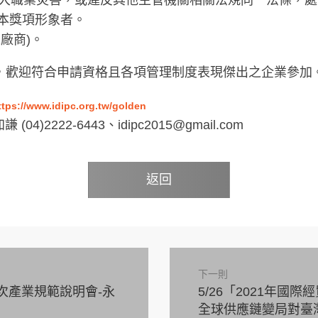
、重大職業災害，或違反其他主管機關相關法規同一法條，處
或本獎項形象者。
廠商)。
名，歡迎符合申請資格且各項管理制度表現傑出之企業參加
ttps://www.idipc.org.tw/golden
222-6443、idipc2015@gmail.com
返回
下一則
次產業規範說明會-永
5/26「2021年
全球供應鏈變局對臺