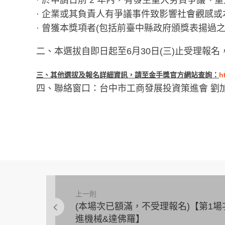
· 於申請日前 2 年內，有發生重大勞資爭議
· 企業或其負責人有爭議事件致影響社會觀感
· 曾獲本獎項者(包括前臺中縣政府頒獎表揚過之
二、本選拔自即日起至6月30日(三)止受理報
三、其他選拔及報名詳細資訊，請至金手獎官方網站查詢：
h
四、聯絡窗口：台中市工商發展投資策進會 劉加謙 (04)2
上一則
(本場次已額滿，不受理報名)【第1場
進機械&達佛羅】