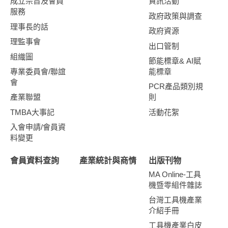
成立宗旨及會員
資訊活動
服務
政府政策與調查
理事長的話
政府資源
理監事會
出口管制
組織圖
節能標章& AI賦
專業委員會/聯誼
能標章
會
PCR產品類別規
產業聯盟
則
TMBA大事記
活動花絮
入會申請/會員資
料變更
會員資料查詢
產業統計與商情
出版刊物
MA Online-工具
機暨零組件雜誌
台灣工具機產業
介紹手冊
工具機產業白皮