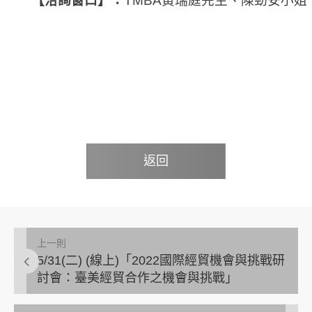
【洽詢窗口】：
TMBA
黃瑞庭先生、陳勁安小姐、TEL
返回
上一則
5/31(二) (線上)「2022國際經貿機會與挑戰研
討會：臺美經貿合作之機會與挑戰」