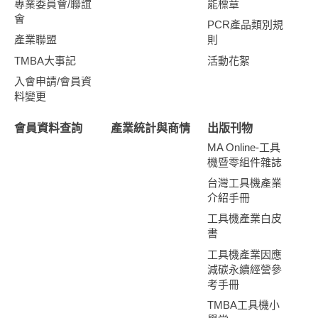
專業委員會/聯誼
能標章
會
PCR產品類別規
產業聯盟
則
TMBA大事記
活動花絮
入會申請/會員資
料變更
會員資料查詢
產業統計與商情
出版刊物
MA Online-工具
機暨零組件雜誌
台灣工具機產業
介紹手冊
工具機產業白皮
書
工具機產業因應
減碳永續經營參
考手冊
TMBA工具機小