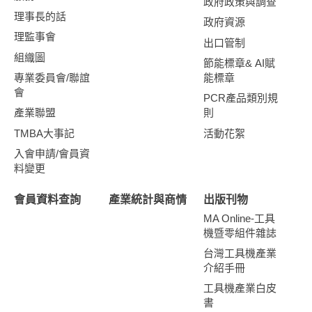
政府政策與調查
理事長的話
政府資源
理監事會
出口管制
組織圖
節能標章& AI賦
專業委員會/聯誼
能標章
會
PCR產品類別規
產業聯盟
則
TMBA大事記
活動花絮
入會申請/會員資
料變更
會員資料查詢
產業統計與商情
出版刊物
MA Online-工具
機暨零組件雜誌
台灣工具機產業
介紹手冊
工具機產業白皮
書