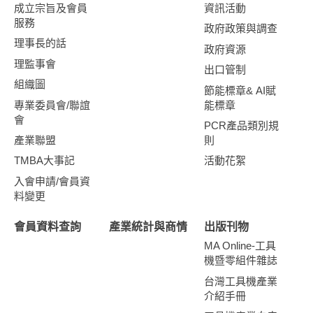
成立宗旨及會員
資訊活動
服務
政府政策與調查
理事長的話
政府資源
理監事會
出口管制
組織圖
節能標章& AI賦
專業委員會/聯誼
能標章
會
PCR產品類別規
產業聯盟
則
TMBA大事記
活動花絮
入會申請/會員資
料變更
會員資料查詢
產業統計與商情
出版刊物
MA Online-工具
機暨零組件雜誌
台灣工具機產業
介紹手冊