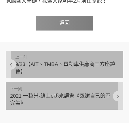
覽館盛大舉辦，歡迎大家明年2月前往參觀！
返回
上一則
9/23【AIT、TMBA、電動車供應商三方座談
會】
下一則
2021 一粒米-線上e起來讀書《感謝自已的不
完美》