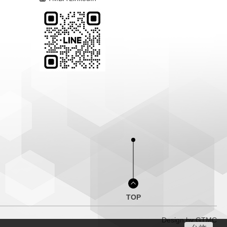
TOP
Design by
GTMC