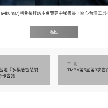
athan Ravikumar)副會長拜訪本會黃建中秘書長，關
返回
下一則
育基地『多模態智慧製
TMBA第5屆第3次會
合作會議